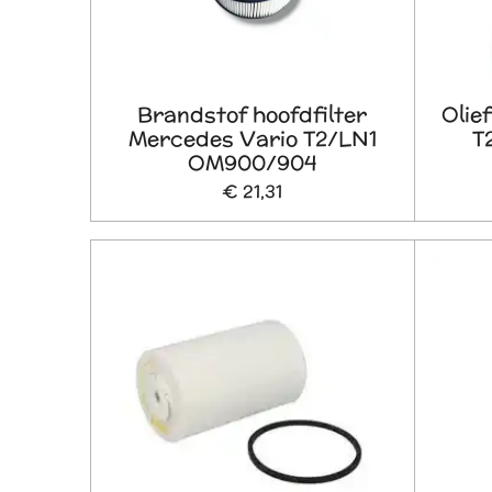
Brandstof hoofdfilter
Olie
Mercedes Vario T2/LN1
T
OM900/904
€ 21,31