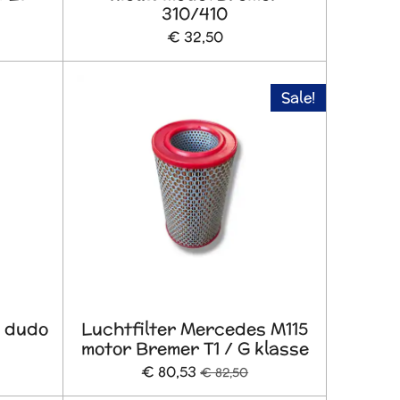
310/410
€ 32,50
Sale!
s dudo
Luchtfilter Mercedes M115
motor Bremer T1 / G klasse
€ 80,53
€ 82,50