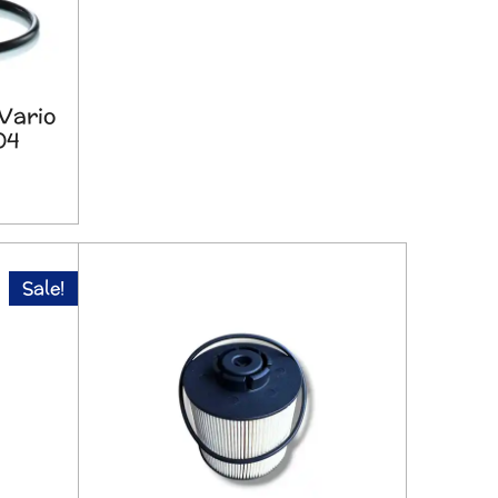
Vario
04
Sale!