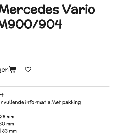
r Mercedes Vario
OM900/904
gen
rt
anvullende informatie Met pakking
 28 mm
 80 mm
] 83 mm