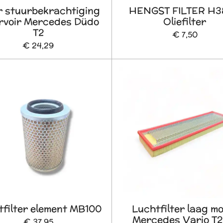
er stuurbekrachtiging
HENGST FILTER H
rvoir Mercedes Düdo
Oliefilter
T2
€ 7,50
€ 24,29
tfilter element MB100
Luchtfilter laag m
Mercedes Vario T2
€ 37,95