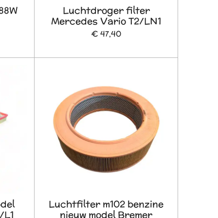
388W
Luchtdroger filter
Mercedes Vario T2/LN1
€ 47,40
odel
Luchtfilter m102 benzine
/L1
nieuw model Bremer