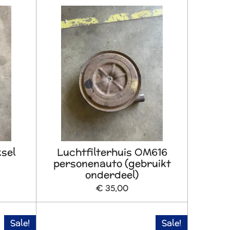
ksel
Luchtfilterhuis OM616
personenauto (gebruikt
onderdeel)
€ 35,00
Sale!
Sale!