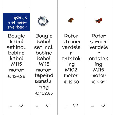
Tijdelijk
niet meer
leverbaar
Bougie
Bougie
Rotor
Rotor
kabel
kabel
stroom
stroom
set incl.
set incl.
verdele
verdele
bobine
bobine
r
r
kabel
kabel
ontstek
ontstek
M115
M115
ing
ing
motor
motor,
M102
M115
tapeind
motor
motor
€ 124,26
aanslui
€ 12,50
€ 9,95
ting
€ 102,85
Houd mij op de hoogte
In winkelwagen
In winkelwagen
In winkelw