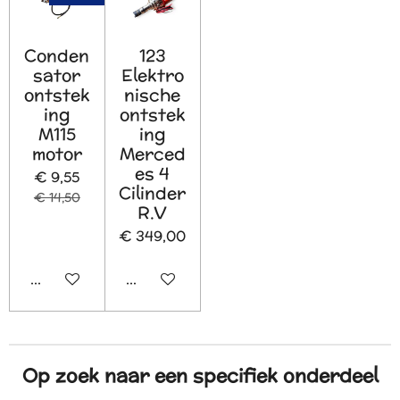
Conden
123
sator
Elektro
ontstek
nische
ing
ontstek
M115
ing
motor
Merced
es 4
€ 9,55
Cilinder
€ 14,50
R.V
€ 349,00
In winkelwagen
In winkelwagen
Op zoek naar een specifiek onderdeel