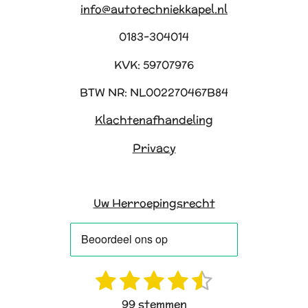
info@autotechniekkapel.nl
0183-304014
KVK: 59707976
BTW NR: NL002270467B84
Klachtenafhandeling
Privacy
Uw Herroepingsrecht
1
2
3
4
5
R
S
a
t
s
s
s
s
s
99 stemmen