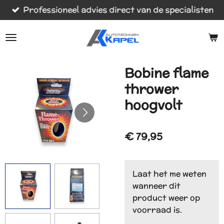
Professioneel advies direct van de specialisten
Ga
direct
naar
de
hoofdinhoud
Bobine flame
thrower
hoogvolt
€ 79,95
Laat het me weten
wanneer dit
product weer op
voorraad is.