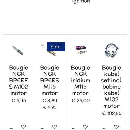
ignition
Sale!
Bougie
Bougie
Bougie
Bougie
NGK
NGK
NGK
kabel
BP6EF
BP6ES
iridium
set incl.
S M102
M115
M115
bobine
motor
motor
motor
kabel
M102
€ 5,95
€ 3,69
€ 25,00
motor
€ 4,95
€ 102,85
In winkelwagen
In winkelwagen
In winkelwagen
In winkelw