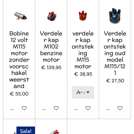
Bobine
Verdele
verdele
Verdele
12 volt
r kap
r kap
r kap
M115
M102
ontstek
ontstek
motor
benzine
ing
ing oud
zonder
motor
M115
model
voorsc
motor
M115/12
€ 139,95
hakel
1
€ 38,95
weerst
€ 27,50
and
€ 55,00
In winkelwagen
In winkelwagen
In winkelwagen
In winkelw
Sale!