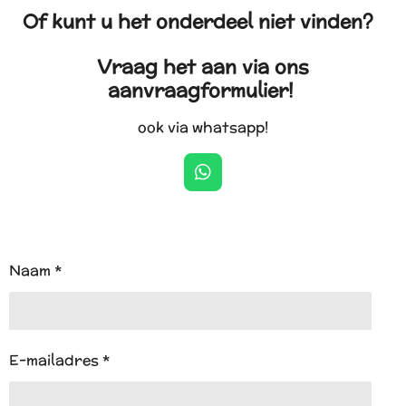
Of kunt u het onderdeel niet vinden?
Vraag het aan via ons
aanvraagformulier!
ook via whatsapp!
W
h
a
t
s
A
Naam *
p
p
E-mailadres *