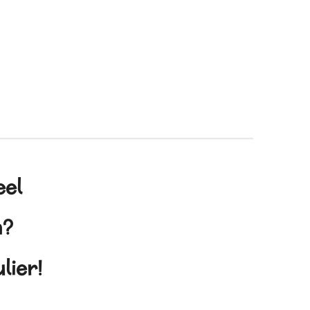
eel
en?
lier!