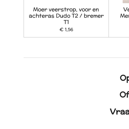
Moer veerstrop, voor en
V
achteras Dudo T2 / bremer
Me
T1
€ 1,56
Op
Of
Vraa