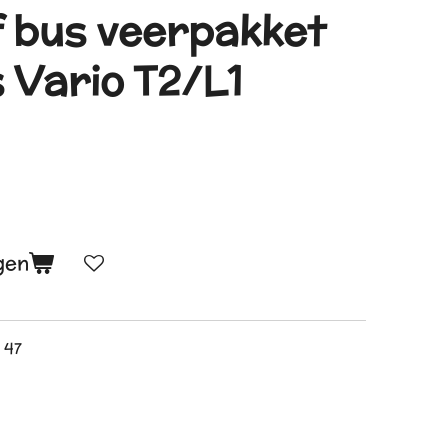
 bus veerpakket
Vario T2/L1
gen
 47