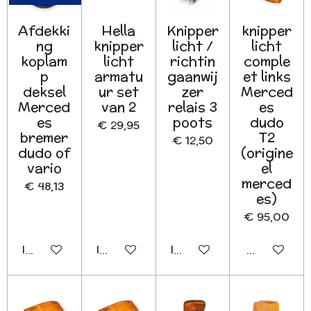
Afdekki
Hella
Knipper
knipper
ng
knipper
licht /
licht
koplam
licht
richtin
comple
p
armatu
gaanwij
et links
deksel
ur set
zer
Merced
Merced
van 2
relais 3
es
es
poots
dudo
€ 29,95
bremer
T2
€ 12,50
dudo of
(origine
vario
el
merced
€ 48,13
es)
€ 95,00
In winkelwagen
In winkelwagen
In winkelwagen
Houd mij o