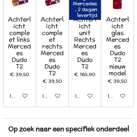
Mercedes
, 2 dagen
levertijd
Achterl
Achterl
Achterl
Achterl
icht
icht
icht
icht
comple
comple
unit
glas
et links
et
Rechts
Merced
Merced
rechts
Merced
es
es
Merced
es
Dudo
Dudo
es
Düdo
T2
T2
Dudo
T2
nieuw
T2
model
€ 39,50
€ 165,90
€ 39,50
€ 39,50
In winkelwagen
In winkelwagen
In winkelwagen
In winkelwa
Op zoek naar een specifiek onderdeel