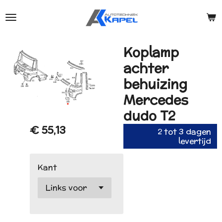
Ga
direct
naar
de
Koplamp
hoofdinhoud
achter
behuizing
Mercedes
dudo T2
€ 55,13
2 tot 3 dagen
levertijd
Kant