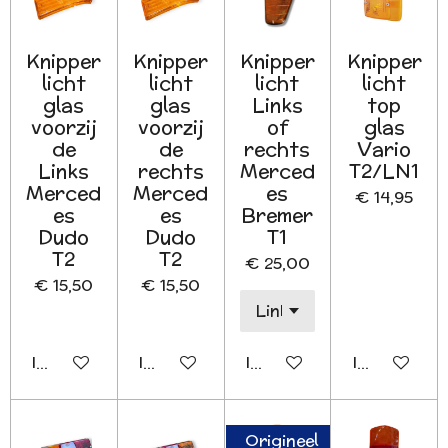
Knipper
Knipper
Knipper
Knipper
licht
licht
licht
licht
glas
glas
Links
top
voorzij
voorzij
of
glas
de
de
rechts
Vario
Links
rechts
Merced
T2/LN1
Merced
Merced
es
€ 14,95
es
es
Bremer
Dudo
Dudo
T1
T2
T2
€ 25,00
€ 15,50
€ 15,50
In winkelwagen
In winkelwagen
In winkelwagen
In winkelwa
Origineel