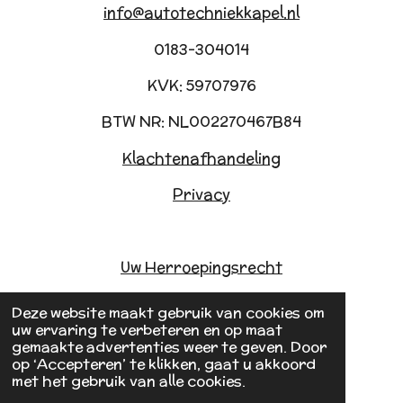
info@autotechniekkapel.nl
0183-304014
KVK: 59707976
BTW NR: NL002270467B84
Klachtenafhandeling
Privacy
Uw Herroepingsrecht
Deze website maakt gebruik van cookies om
uw ervaring te verbeteren en op maat
gemaakte advertenties weer te geven. Door
1
2
3
4
5
R
S
op ‘Accepteren’ te klikken, gaat u akkoord
met het gebruik van alle cookies.
a
t
s
s
s
s
s
99 stemmen