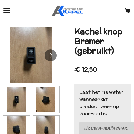
Ga
direct
naar
de
Kachel knop
hoofdinhoud
Bremer
(gebruikt)
€ 12,50
Laat het me weten
wanneer dit
product weer op
voorraad is.