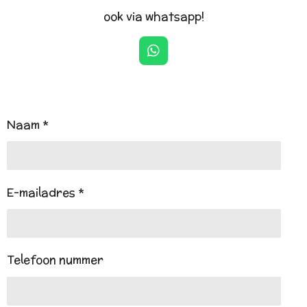
ook via whatsapp!
W
h
a
t
s
A
Naam *
p
p
E-mailadres *
Telefoon nummer