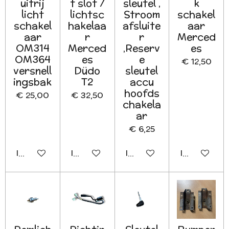
uitrij
t slot /
sleutel ,
k
licht
lichtsc
Stroom
schakel
schakel
hakelaa
afsluite
aar
aar
r
r
Merced
OM314
Merced
,Reserv
es
OM364
es
e
€ 12,50
versnell
Düdo
sleutel
ingsbak
T2
accu
hoofds
€ 25,00
€ 32,50
chakela
ar
€ 6,25
In winkelwagen
In winkelwagen
In winkelwagen
In winkelwa