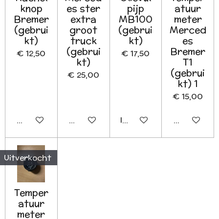
knop
es ster
pijp
atuur
Bremer
extra
MB100
meter
(gebrui
groot
(gebrui
Merced
kt)
truck
kt)
es
(gebrui
Bremer
€ 12,50
€ 17,50
kt)
T1
(gebrui
€ 25,00
kt) 1
€ 15,00
Houd mij op de hoogte
Houd mij op de hoogte
In winkelwagen
Houd mij o
Uitverkocht
Temper
atuur
meter