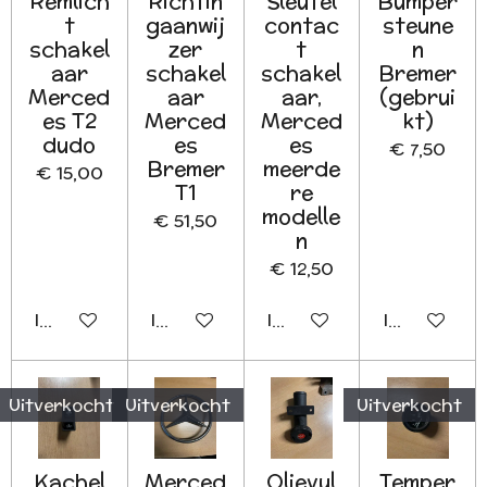
Remlich
Richtin
Sleutel
Bumper
t
gaanwij
contac
steune
schakel
zer
t
n
aar
schakel
schakel
Bremer
Merced
aar
aar,
(gebrui
es T2
Merced
Merced
kt)
dudo
es
es
€ 7,50
Bremer
meerde
€ 15,00
T1
re
modelle
€ 51,50
n
€ 12,50
In winkelwagen
In winkelwagen
In winkelwagen
In winkelwa
Uitverkocht
Uitverkocht
Uitverkocht
Kachel
Merced
Olievul
Temper