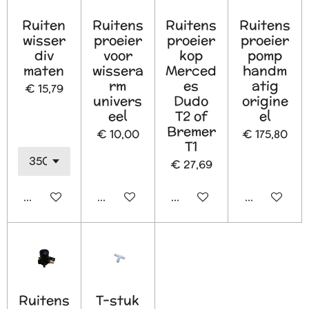
Ruiten
Ruitens
Ruitens
Ruitens
wisser
proeier
proeier
proeier
div
voor
kop
pomp
maten
wissera
Merced
handm
rm
es
atig
€ 15,79
univers
Dudo
origine
eel
T2 of
el
Bremer
€ 10,00
€ 175,80
T1
€ 27,69
In winkelwagen
In winkelwagen
In winkelwagen
Houd mij o
Ruitens
T-stuk