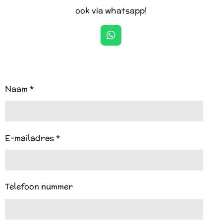
ook via whatsapp!
W
h
a
t
s
A
Naam *
p
p
E-mailadres *
Telefoon nummer