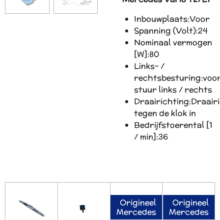
Inbouwplaats:
Voor
Spanning (Volt):
24
Nominaal vermogen
[W]:
80
Links- /
rechtsbesturing:
voo
stuur links / rechts
Draairichting:
Draair
tegen de klok in
Bedrijfstoerental [1
/ min]:
36
Origineel
Origineel
Mercedes
Mercedes