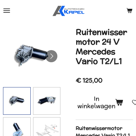
Ga
direct
naar
de
Ruitenwisser
hoofdinhoud
motor 24 V
Mercedes
Vario T2/L1
€ 125,00
In
winkelwagen
Ruitenwissermotor
Mercedes Vario T2/L1