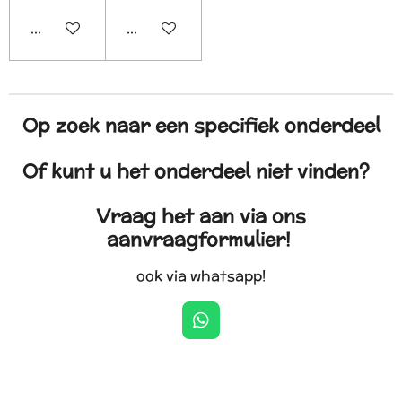
Houd mij op de hoogte
In winkelwagen
Op zoek naar een specifiek onderdeel
Of kunt u het onderdeel niet vinden?
Vraag het aan via ons
aanvraagformulier!
ook via whatsapp!
W
h
a
t
s