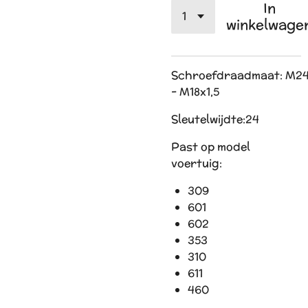
In
winkelwage
Schroefdraadmaat:
M24
- M18x1,5
Sleutelwijdte:
24
Past op model
voertuig:
309
601
602
353
310
611
460