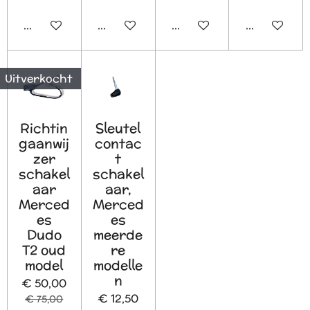
In winkelwagen
In winkelwagen
In winkelwagen
In winkelw
Uitverkocht
Richtin
Sleutel
gaanwij
contac
zer
t
schakel
schakel
aar
aar,
Merced
Merced
es
es
Dudo
meerde
T2 oud
re
model
modelle
n
€ 50,00
€ 12,50
€ 75,00