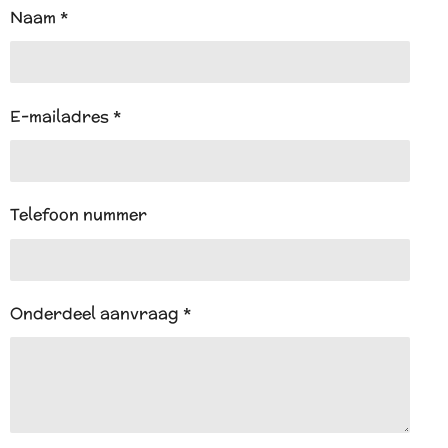
A
Naam *
p
p
E-mailadres *
Telefoon nummer
Onderdeel aanvraag *