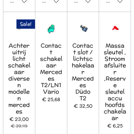
In winkelwagen
In winkelwagen
In winkelwagen
In winkelw
Sale!
Achter
Contac
Contac
Massa
uitrij
t
t slot /
sleutel ,
licht
schakel
lichtsc
Stroom
schakel
aar
hakelaa
afsluite
aar
Merced
r
r
diverse
es
Merced
,Reserv
n
T2/LN1
es
e
modelle
Vario
Düdo
sleutel
n
T2
accu
€ 25,68
merced
hoofds
€ 32,50
es
chakela
ar
€ 23,00
€ 6,25
€ 39,49