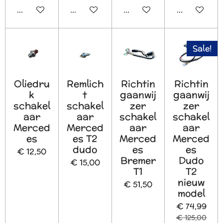
In winkelwagen
In winkelwagen
In winkelwagen
In winkelw
Sale!
Oliedru
Remlich
Richtin
Richtin
k
t
gaanwij
gaanwij
schakel
schakel
zer
zer
aar
aar
schakel
schakel
Merced
Merced
aar
aar
es
es T2
Merced
Merced
dudo
es
es
€ 12,50
Bremer
Dudo
€ 15,00
T1
T2
nieuw
€ 51,50
model
€ 74,99
€ 125,00