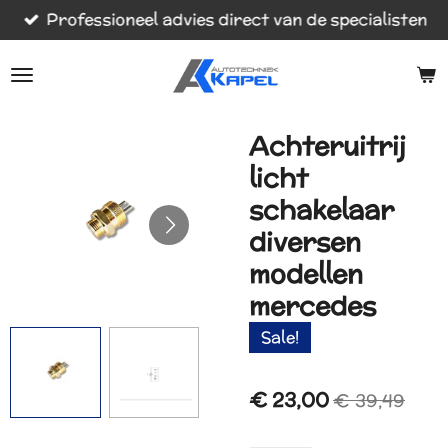
Professioneel advies direct van de specialisten
Ga
direct
naar
de
hoofdinhoud
Achteruitrij
licht
schakelaar
diversen
modellen
mercedes
Sale!
€ 23,00
€ 39,49