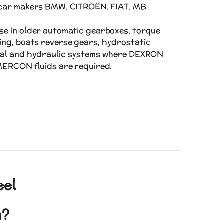
 car makers BMW, CITROËN, FIAT, MB,
e in older automatic gearboxes, torque
ing, boats reverse gears, hydrostatic
cal and hydraulic systems where DEXRON
MERCON fluids are required.
r
eel
en?