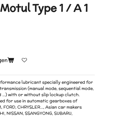
Motul Type 1 / A 1
gen
formance lubricant specially engineered for
ransmission (manual mode, sequential mode,
 …) with or without slip lockup clutch.
d for use in automatic gearboxes of
, FORD, CHRYSLER…, Asian car makers
SHI, NISSAN, SSANGYONG, SUBARU,