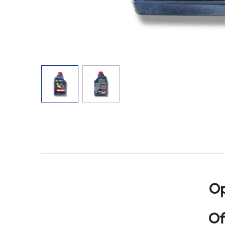
Op
Of