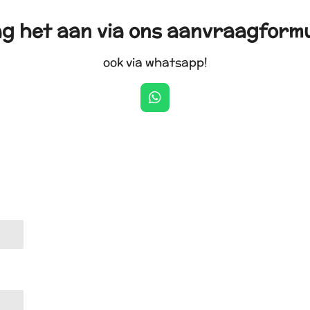
g het aan via ons aanvraagformu
ook via whatsapp!
W
h
a
t
s
A
p
p