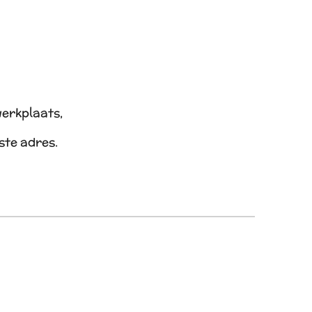
werkplaats,
iste adres.