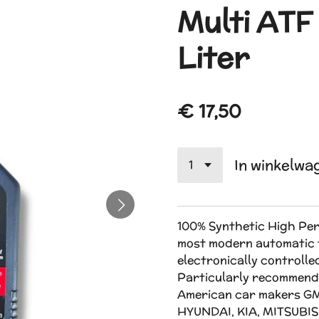
Multi ATF 
Liter
€ 17,50
In winkelwa
100% Synthetic High Per
most modern automatic t
electronically controlled
Particularly recommende
American car makers GM
HYUNDAI, KIA, MITSUBI