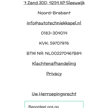
't Zand 30D, 4254 XP Sleeuwijk
Noord-Brabant
info@autotechniekkapel.nl
0183-304014
KVK: 59707976
BTW NR: NL002270467B84
Klachtenafhandeling
Privacy
Uw Herroepingsrecht