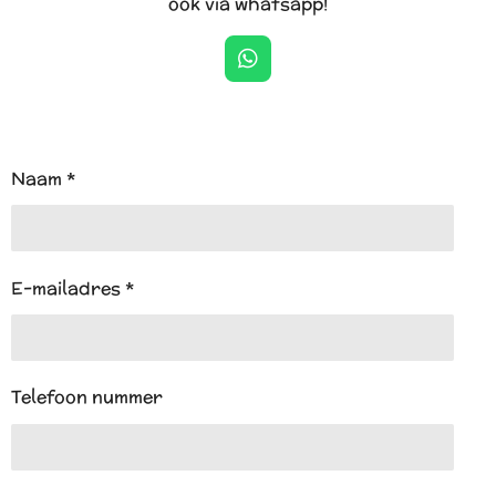
ook via whatsapp!
W
h
a
t
s
A
Naam *
p
p
E-mailadres *
Telefoon nummer