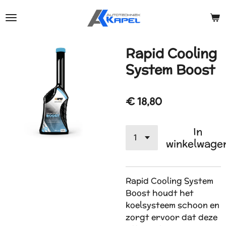
Ga
direct
naar
de
Rapid Cooling
hoofdinhoud
System Boost
€ 18,80
In
winkelwage
Rapid Cooling System
Boost houdt het
koelsysteem schoon en
zorgt ervoor dat deze