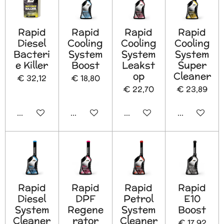
Rapid
Rapid
Rapid
Rapid
Diesel
Cooling
Cooling
Cooling
Bacteri
System
System
System
e Killer
Boost
Leakst
Super
op
Cleaner
€ 32,12
€ 18,80
€ 22,70
€ 23,89
In winkelwagen
In winkelwagen
In winkelwagen
In winkelw
Rapid
Rapid
Rapid
Rapid
Diesel
DPF
Petrol
E10
System
Regene
System
Boost
Cleaner
rator
Cleaner
€ 17,92