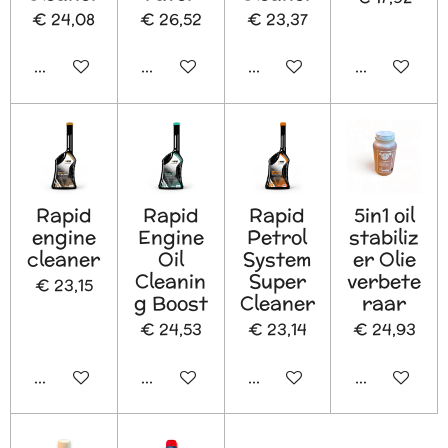
€ 24,08
€ 26,52
€ 23,37
In winkelwagen
In winkelwagen
In winkelwagen
In winkelw
Rapid
Rapid
Rapid
5in1 oil
engine
Engine
Petrol
stabiliz
cleaner
Oil
System
er Olie
Cleanin
Super
verbete
€ 23,15
g Boost
Cleaner
raar
€ 24,53
€ 23,14
€ 24,93
In winkelwagen
In winkelwagen
In winkelwagen
In winkelw