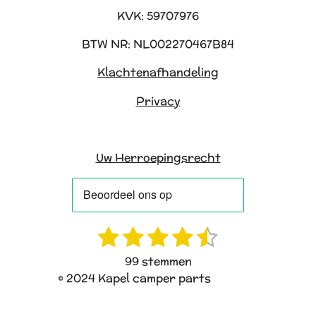
KVK: 59707976
BTW NR: NL002270467B84
Klachtenafhandeling
Privacy
Uw Herroepingsrecht
1
2
3
4
5
R
S
a
t
s
s
s
s
s
99 stemmen
t
e
t
t
t
t
t
© 2024 Kapel camper parts
i
m
e
e
e
e
e
n
m