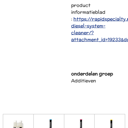
product
informatieblad
:
https://rapidspecialty
diesel-system-
cleaner/?
attachment_id=19233&do
onderdelen groep
Additieven