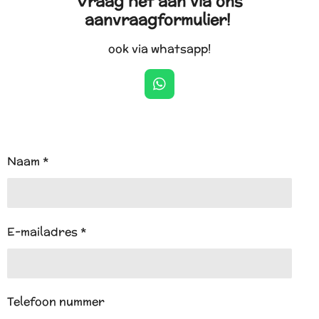
Vraag het aan via ons
aanvraagformulier!
ook via whatsapp!
W
h
a
t
s
A
Naam *
p
p
E-mailadres *
Telefoon nummer