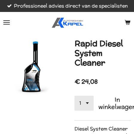
Professioneel advies direct van de specialisten
Ga
direct
naar
de
hoofdinhoud
Rapid Diesel
System
Cleaner
€ 24,08
In
winkelwage
Diesel System Cleaner