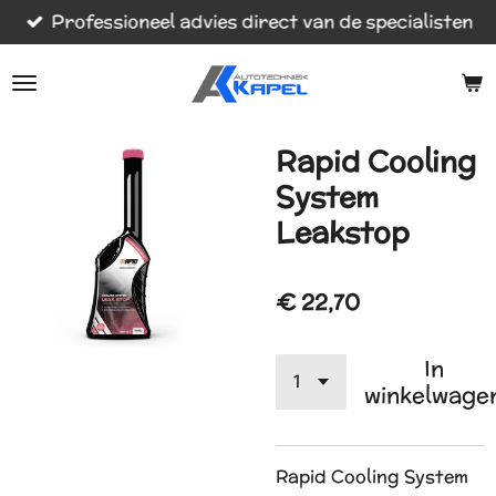
Professioneel advies direct van de specialisten
Ga
direct
naar
de
hoofdinhoud
Rapid Cooling
System
Leakstop
€ 22,70
In
winkelwage
Rapid Cooling System