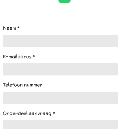
h
a
t
s
A
Naam *
p
p
E-mailadres *
Telefoon nummer
Onderdeel aanvraag *