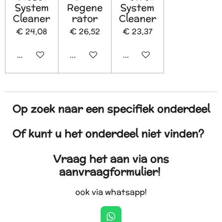
System
Regene
System
Cleaner
rator
Cleaner
€ 24,08
€ 26,52
€ 23,37
In winkelwagen
In winkelwagen
In winkelwagen
Op zoek naar een specifiek onderdeel
Of kunt u het onderdeel niet vinden?
Vraag het aan via ons
aanvraagformulier!
ook via whatsapp!
W