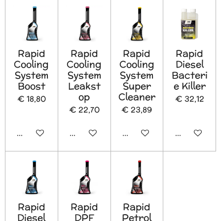
Rapid
Rapid
Rapid
Rapid
Cooling
Cooling
Cooling
Diesel
System
System
System
Bacteri
Boost
Leakst
Super
e Killer
op
Cleaner
€ 18,80
€ 32,12
€ 22,70
€ 23,89
In winkelwagen
In winkelwagen
In winkelwagen
In winkelw
Rapid
Rapid
Rapid
Diesel
DPF
Petrol