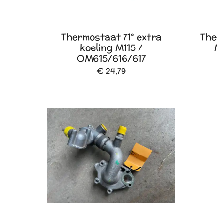
Thermostaat 71° extra
The
koeling M115 /
OM615/616/617
€ 24,79