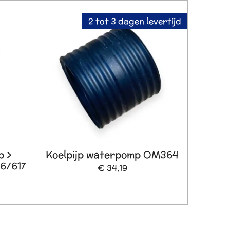
2 tot 3 dagen levertijd
p >
Koelpijp waterpomp OM364
6/617
€ 34,19