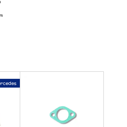
m
mm
ercedes