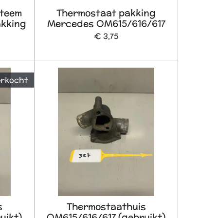
steem
Thermostaat pakking
kking
Mercedes OM615/616/617
€ 3,75
erkocht
s
Thermostaathuis
uikt)
OM615/616/617 (gebruikt)