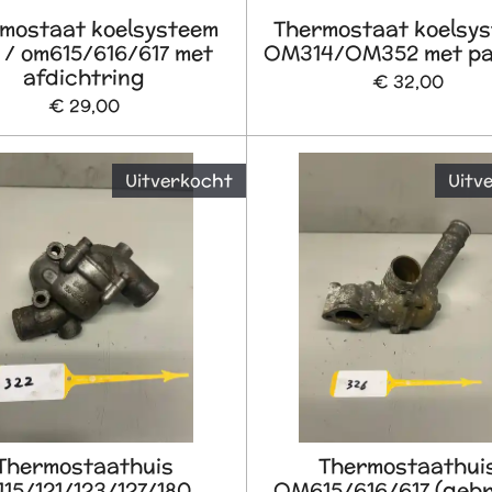
mostaat koelsysteem
Thermostaat koelsy
 / om615/616/617 met
OM314/OM352 met pa
afdichtring
€ 32,00
€ 29,00
Uitverkocht
Uitv
Thermostaathuis
Thermostaathui
15/121/123/127/180
OM615/616/617 (gebr