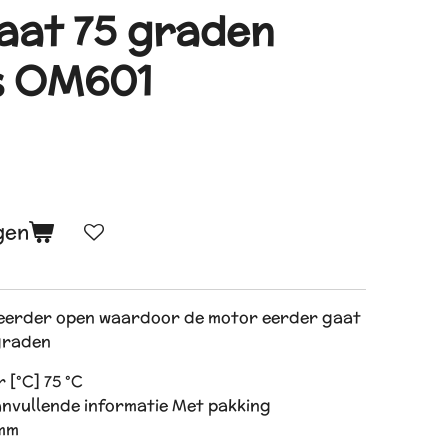
aat 75 graden
s OM601
gen
eerder open waardoor de motor eerder gaat
 graden
[°C] 75 °C
anvullende informatie Met pakking
 mm