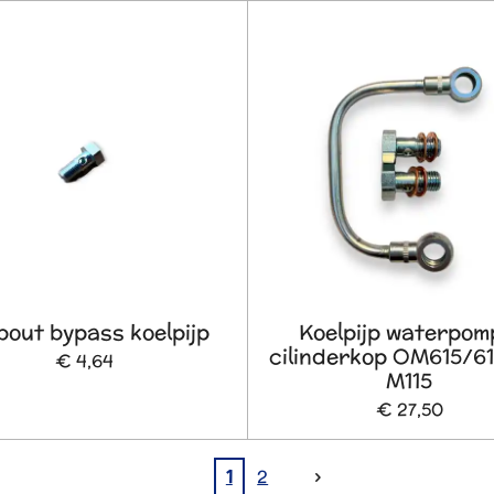
bout bypass koelpijp
Koelpijp waterpom
cilinderkop OM615/61
€ 4,64
M115
€ 27,50
1
2