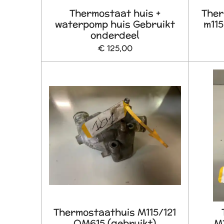
Thermostaat huis +
Ther
waterpomp huis Gebruikt
m115
onderdeel
€ 125,00
Thermostaathuis M115/121
OM615 (gebruikt)
M1