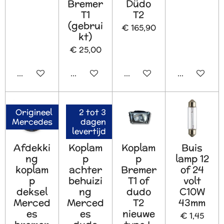
Bremer
Düdo
T1
T2
(gebrui
€ 165,90
kt)
€ 25,00
In winkelwagen
Houd mij op de hoogte
In winkelwagen
In winkelw
Origineel
2 tot 3
Mercedes
dagen
levertijd
Afdekki
Koplam
Koplam
Buis
ng
p
p
lamp 12
koplam
achter
Bremer
of 24
p
behuizi
T1 of
volt
deksel
ng
dudo
C10W
Merced
Merced
T2
43mm
es
es
nieuwe
€ 1,45