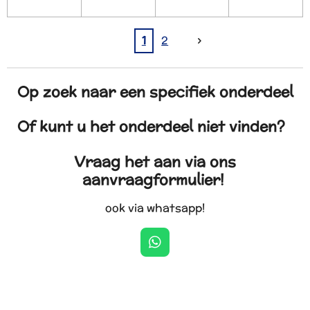
1
2
Op zoek naar een specifiek onderdeel
Of kunt u het onderdeel niet vinden?
Vraag het aan via ons
aanvraagformulier!
ook via whatsapp!
W
h
a
t
s