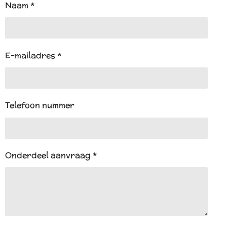
A
Naam *
p
p
E-mailadres *
Telefoon nummer
Onderdeel aanvraag *