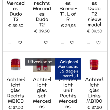
Merced
rechts
es
es
es
Merced
Bremer
Dudo
Dudo
es
T1, L of
T2
T2
Dudo
R
nieuw
T2
model
€ 39,50
€ 24,95
€ 39,50
€ 39,50
In winkelwagen
In winkelwagen
In winkelwagen
In winkelw
Uitverkocht
Origineel
Mercedes
, 2 dagen
levertijd
Achterl
Achterl
Achterl
Achterl
icht
icht
icht
icht
glas
glas
unit
glas
Rechts
set
Rechts
Links
MB100
Merced
Merced
MB100
es
es
€ 37,50
€ 37,50