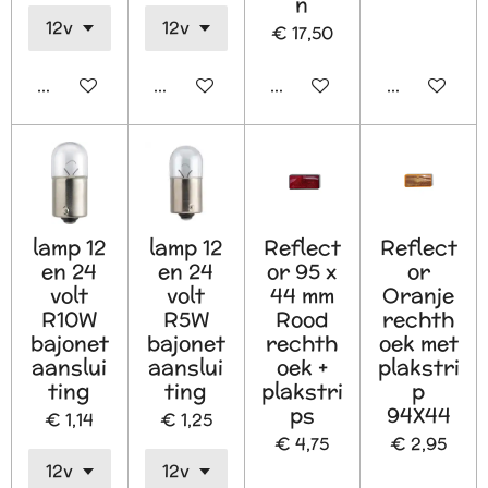
n
€ 17,50
In winkelwagen
In winkelwagen
In winkelwagen
In winkelw
lamp 12
lamp 12
Reflect
Reflect
en 24
en 24
or 95 x
or
volt
volt
44 mm
Oranje
R10W
R5W
Rood
rechth
bajonet
bajonet
rechth
oek met
aanslui
aanslui
oek +
plakstri
ting
ting
plakstri
p
ps
94X44
€ 1,14
€ 1,25
€ 4,75
€ 2,95