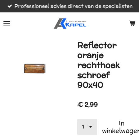
Professioneel advies direct van de specialisten
Ga
direct
naar
de
hoofdinhoud
Reflector
oranje
rechthoek
schroef
90x40
€ 2,99
In
winkelwage