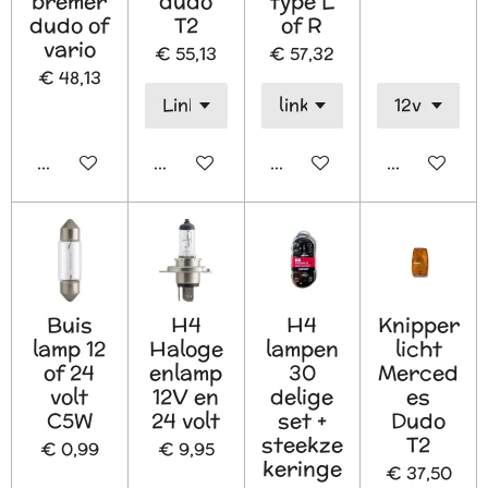
bremer
dudo
type L
dudo of
T2
of R
vario
€ 55,13
€ 57,32
€ 48,13
In winkelwagen
In winkelwagen
In winkelwagen
In winkelw
Buis
H4
H4
Knipper
lamp 12
Haloge
lampen
licht
of 24
enlamp
30
Merced
volt
12V en
delige
es
C5W
24 volt
set +
Dudo
steekze
T2
€ 0,99
€ 9,95
keringe
€ 37,50