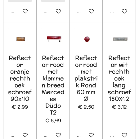
In winkelwagen
In winkelwagen
In winkelwagen
In winkelw
Reflect
Reflect
Reflect
Reflect
or
or rood
or rood
or wit
oranje
met
met
rechth
rechth
klemme
plakstri
oek
oek
n breed
k Rond
lang
schroef
Merced
60 mm
schroef
90x40
es
Ø
180X42
Düdo
€ 2,99
€ 2,50
€ 3,12
T2
€ 6,49
In winkelwagen
In winkelwagen
In winkelwagen
In winkelw