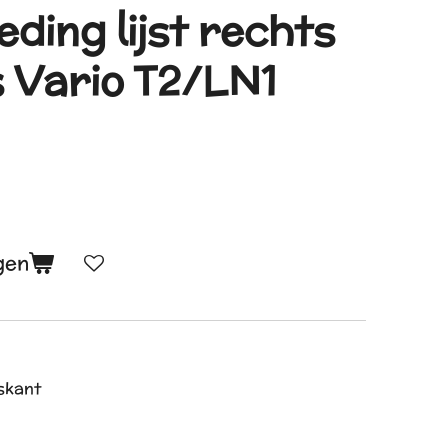
ding lijst rechts
 Vario T2/LN1
gen
rskant