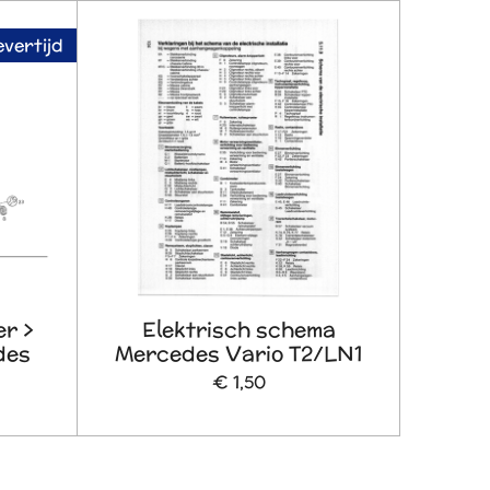
evertijd
er >
Elektrisch schema
des
Mercedes Vario T2/LN1
€ 1,50