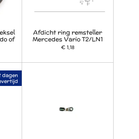
eksel
Afdicht ring remsteller
do of
Mercedes Vario T2/LN1
€ 1,18
2 dagen
evertijd