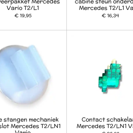
veerpakket Mercedes
cabine steun onder
Vario T2/L1
Mercedes T2/L1 Va
€ 19,95
€ 16,34
je stangen mechaniek
Contact schakela
slot Mercedes T2/LN1
Mercedes T2/LN1 V
Vario