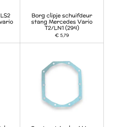
 LS2
Borg clipje schuifdeur
vario
stang Mercedes Vario
T2/LN1 (294)
€ 5,79