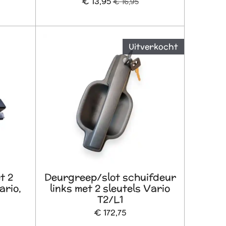
€ 13,95
€ 16,95
Uitverkocht
t 2
Deurgreep/slot schuifdeur
ario,
links met 2 sleutels Vario
T2/L1
€ 172,75