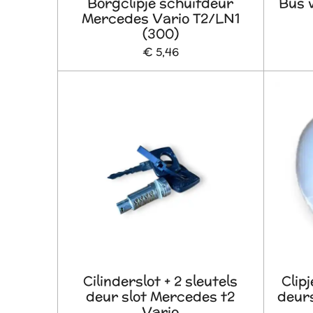
Borgclipje schuifdeur
Bus 
Mercedes Vario T2/LN1
(300)
€ 5,46
Cilinderslot + 2 sleutels
Clip
deur slot Mercedes t2
deur
Vario