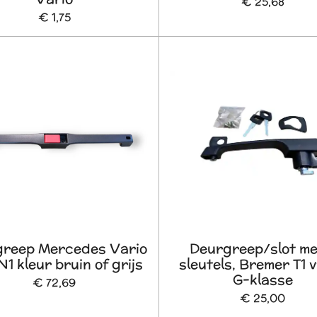
€ 25,68
€ 1,75
reep Mercedes Vario
Deurgreep/slot me
1 kleur bruin of grijs
sleutels, Bremer T1 v
G-klasse
€ 72,69
€ 25,00