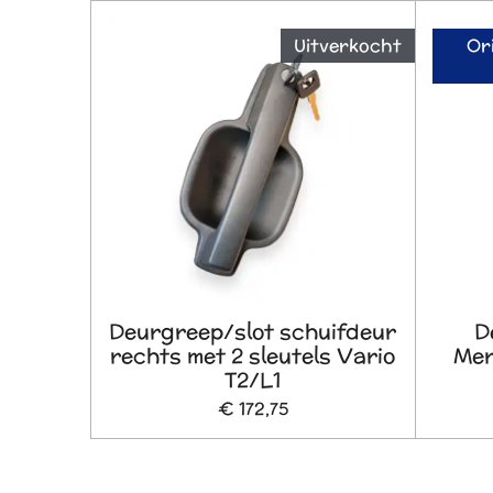
Uitverkocht
Or
Deurgreep/slot schuifdeur
D
rechts met 2 sleutels Vario
Mer
T2/L1
€ 172,75