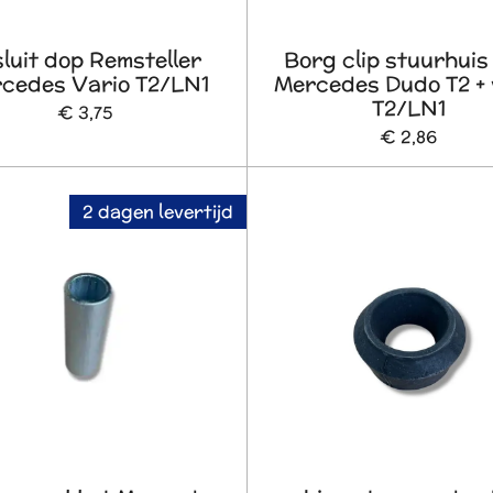
luit dop Remsteller
Borg clip stuurhuis
cedes Vario T2/LN1
Mercedes Dudo T2 + 
T2/LN1
€ 3,75
€ 2,86
2 dagen levertijd