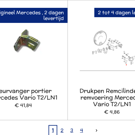
igineel Mercedes , 2 dagen
2 tot 4 dagen l
levertijd
eurvanger portier
Drukpen Remcilind
cedes Vario T2/LN1
remvoering Merce
Vario T2/LN1
€ 41,84
€ 4,86
1
2
3
4