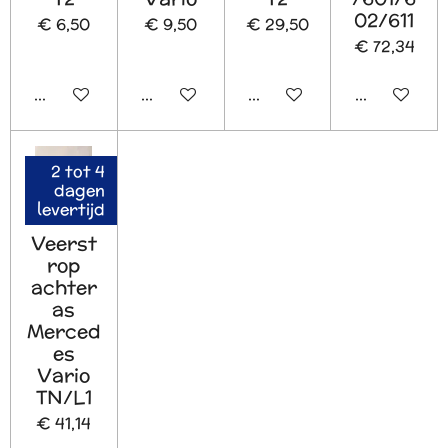
02/611
€ 6,50
€ 9,50
€ 29,50
€ 72,34
In winkelwagen
In winkelwagen
In winkelwagen
In winkelw
2 tot 4
dagen
levertijd
Veerst
rop
achter
as
Merced
es
Vario
TN/L1
€ 41,14