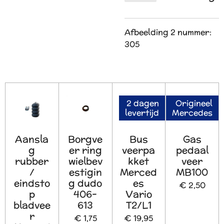
Afbeelding 2 nummer:
305
2 dagen
Origineel
levertijd
Mercedes
Aansla
Borgve
Bus
Gas
g
er ring
veerpa
pedaal
rubber
wielbev
kket
veer
/
estigin
Merced
MB100
eindsto
g dudo
es
€ 2,50
p
406-
Vario
bladvee
613
T2/L1
r
€ 1,75
€ 19,95