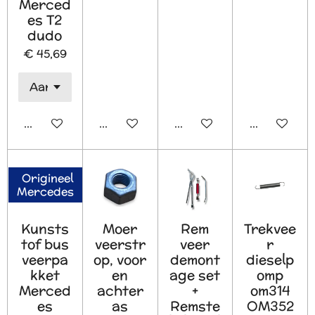
Merced
es T2
dudo
€ 45,69
In winkelwagen
In winkelwagen
In winkelwagen
In winkelw
Origineel
Mercedes
Kunsts
Moer
Rem
Trekvee
tof bus
veerstr
veer
r
veerpa
op, voor
demont
dieselp
kket
en
age set
omp
Merced
achter
+
om314
es
as
Remste
OM352