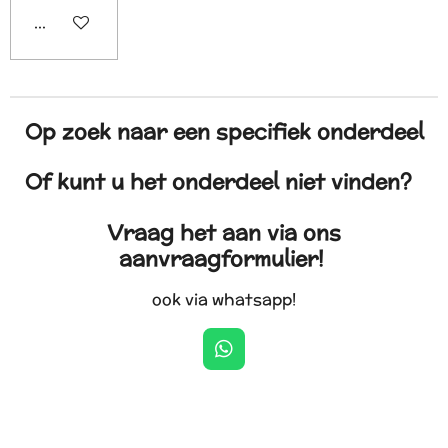
In winkelwagen
Op zoek naar een specifiek onderdeel
Of kunt u het onderdeel niet vinden?
Vraag het aan via ons
aanvraagformulier!
ook via whatsapp!
W
h
a
t
s