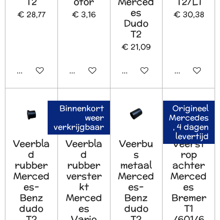
T2
otor
Merced
T2/L1
es
€ 28,77
€ 3,16
€ 30,38
Dudo
T2
€ 21,09
In winkelwagen
In winkelwagen
In winkelwagen
In winkelw
Binnenkort
Origineel
weer
Mercedes
verkrijgbaar
, 4 dagen
levertijd
Veerbla
Veerbla
Veerbu
Veerst
d
d
s
rop
rubber
rubber
metaal
achter
Merced
verster
Merced
Merced
es-
kt
es-
es
Benz
Merced
Benz
Bremer
dudo
es
dudo
T1
T2
Vario
T2
/601/6