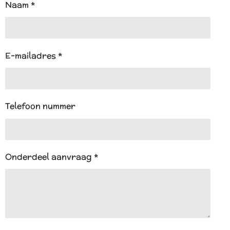
A
Naam *
p
p
E-mailadres *
Telefoon nummer
Onderdeel aanvraag *