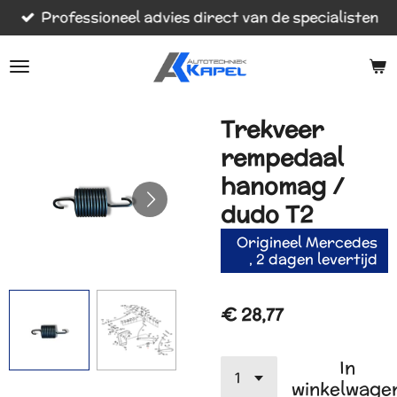
Professioneel advies direct van de specialisten
Ga
direct
naar
de
hoofdinhoud
Trekveer
rempedaal
hanomag /
dudo T2
Origineel Mercedes
, 2 dagen levertijd
€ 28,77
In
winkelwage