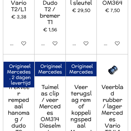
Vario
Dudo
l sleutel
OM364
T2/L1
T2 /
€ 29,50
€ 7,50
bremer
€ 3,38
T1
€ 1,56
In winkelwagen
In winkelwagen
In winkelwagen
In winkelw
Origineel
Origineel
Origineel
Mercedes
Mercedes
Mercedes
, 2 dagen
levertijd
Trekvee
Tuimel
Veer
Veerbla
r
as clip
terugsl
d
remped
/ veer
ag rem
rubber
aal
Merced
of
/ lager
hanoma
es
koppeli
Merced
g /
OM314
ngsped
es
dudo
Dieselm
aal
Vario